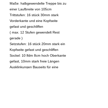
Maße: halbgewendelte Treppe bis zu
einer Laufbreite von 105cm
Trittstufen: 16 stück 30mm stark
Vorderkante und eine Kopfseite
gefast und geschliffen
( max. 12 Stufen gewendelt Rest
gerade )
Setzstufen: 16 stück 20mm stark ein
Kopfseite gefast und geschliffen
Sockel: 10 lfdm 8cm hoch Oberkante
gefast, 10mm stark freie Längen
Ausklinkungen Bauseits für eine
Wandseite
Alle Angaben ohne Gewähr, da es
sich um Naturstein handelt und es
Durchschnittswerte sind!