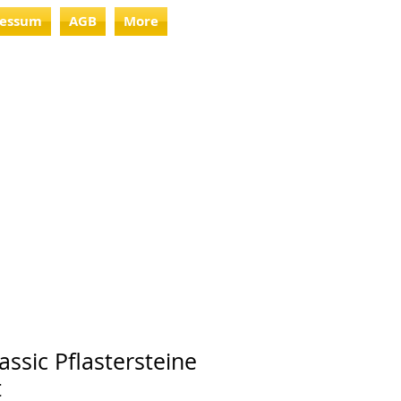
essum
AGB
More
assic Pflastersteine
t