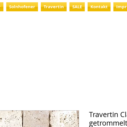
r
Solnhofener
Travertin
SALE
Kontakt
Impr
Travertin Cl
getrommel